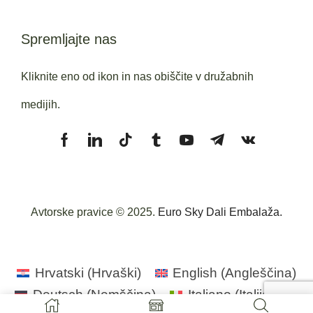
Spremljajte nas
Kliknite eno od ikon in nas obiščite v družabnih
medijih.
Avtorske pravice © 2025.
Euro Sky Dali Embalaža.
Hrvatski
(
Hrvaški
)
English
(
Angleščina
)
Deutsch
(
Nemščina
)
Italiano
(
Italijanski
)