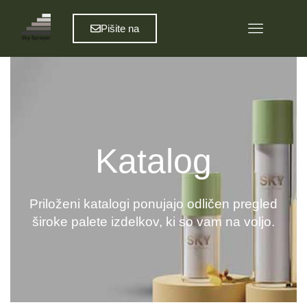
Pišite na
Katalog
Priloženi katalogi ponujajo odličen pregled
široke palete izdelkov, ki so vam na voljo.