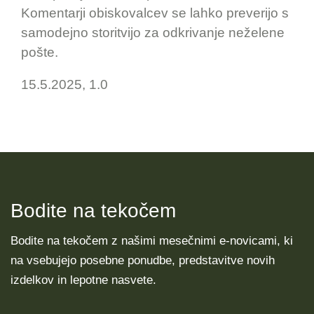
Komentarji obiskovalcev se lahko preverijo s
samodejno storitvijo za odkrivanje neželene
pošte.
15.5.2025, 1.0
Bodite na tekočem
Bodite na tekočem z našimi mesečnimi e-novicami, ki
na vsebujejo posebne ponudbe, predstavitve novih
izdelkov in lepotne nasvete.