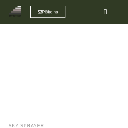
Pišite na
Črpalka za peno
iz kataloga
SKY SPRAYER