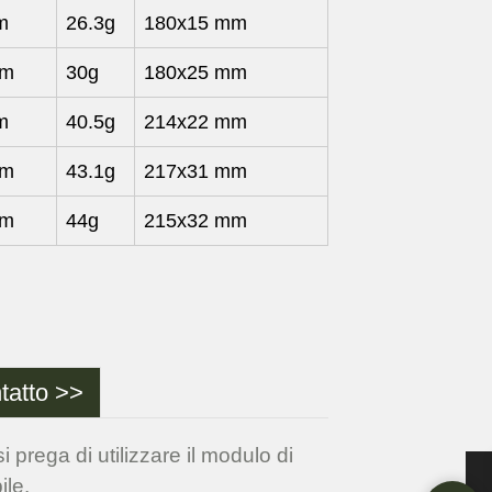
m
26.3g
180x15 mm
mm
30g
180x25 mm
m
40.5g
214x22 mm
mm
43.1g
217x31 mm
mm
44g
215x32 mm
tatto >>
i prega di utilizzare il modulo di
ile.