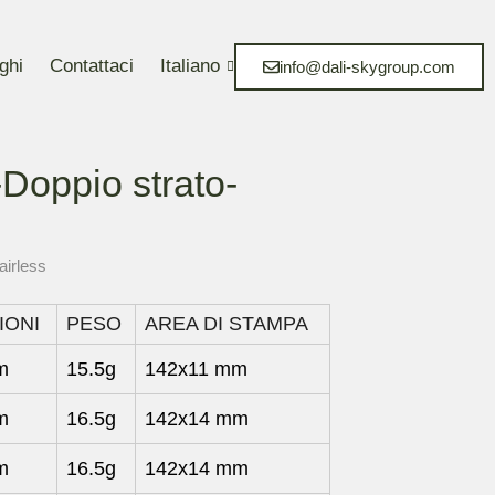
ghi
Contattaci
Italiano
info@dali-skygroup.com
oppio strato-
 airless
IONI
PESO
AREA DI STAMPA
m
15.5g
142x11 mm
m
16.5g
142x14 mm
m
16.5g
142x14 mm