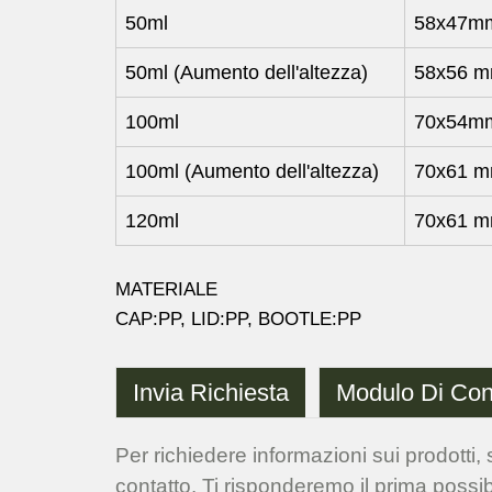
50ml
58x47m
50ml (Aumento dell'altezza)
58x56 
100ml
70x54m
100ml (Aumento dell'altezza)
70x61 
120ml
70x61 
MATERIALE
CAP:PP, LID:PP, BOOTLE:PP
Invia Richiesta
Modulo Di Con
Per richiedere informazioni sui prodotti, s
contatto. Ti risponderemo il prima possib