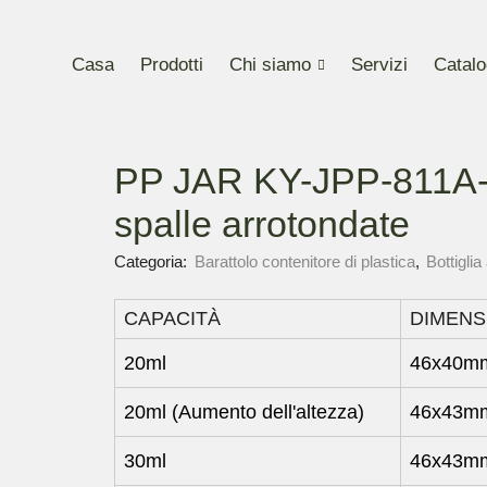
Casa
Prodotti
Chi siamo
Servizi
Catalo
PP JAR KY-JPP-811A-D
spalle arrotondate
Categoria:
Barattolo contenitore di plastica
,
Bottiglia
CAPACITÀ
DIMENS
20ml
46x40m
20ml (Aumento dell'altezza)
46x43m
30ml
46x43m