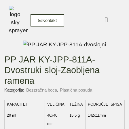
Kontakt
PP JAR KY-JPP-811A-
Dvostruki sloj-Zaobljena
ramena
Kategorija:
Bezzračna boca
,
Plastična posuda
KAPACITET
VELIČINA
TEŽINA
PODRUČJE ISPISA
20 ml
46x40
15,5 g
142x11mm
mm