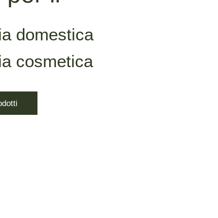
ria domestica
ria cosmetica
odotti