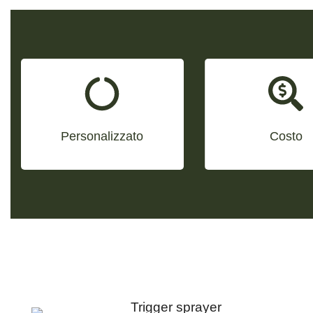
clienti.
Disponiamo di una nostra
disegni o ai campioni forniti dai
fabbrica, per cui possiamo
produrre prodotti in base ai
produrre e selezionare
e sviluppo che può sviluppare e
Personalizzato
Costo
direttamente i prodotti, che sono
Abbiamo un forte team di ricerca
economicamente vantaggiosi.