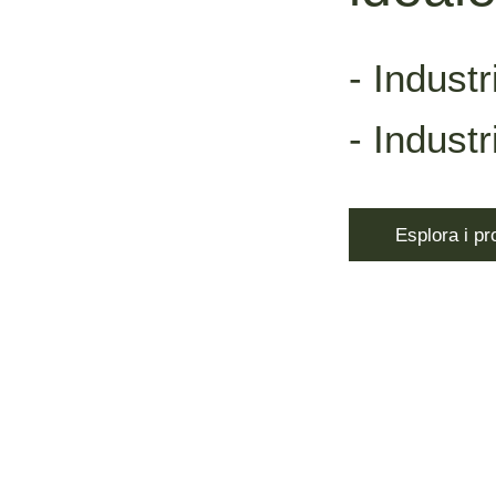
- Indust
- Indust
Esplora i pr