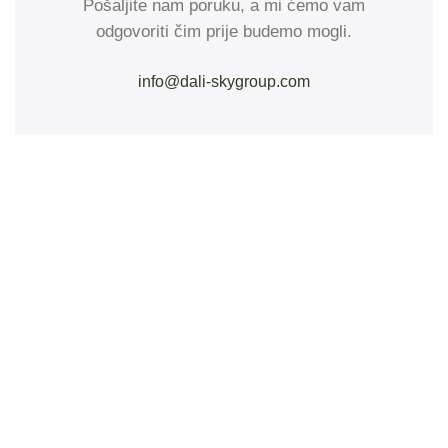
Pošaljite nam poruku, a mi ćemo vam
odgovoriti čim prije budemo mogli.
info@dali-skygroup.com
NEBESKI RASPRŠIVAČ
Naš cilj nije samo biti
dobavljač kupcu, već i
vaš partner za rješenja