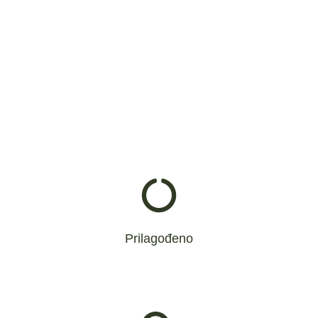
Više
uzorcima koje dostave kupci.
razvijati i proizvoditi proizvode prema crtežima ili
Imamo snažan tim za istraživanje i razvoj koji može
Prilagođeno