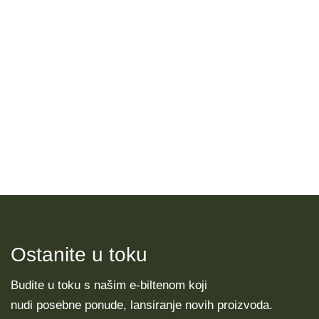
pakiranja.
Budite zahvalni što se možete susresti i služiti sa
srcem.
Ostanite u toku
Budite u toku s našim e-biltenom koji
nudi posebne ponude, lansiranje novih proizvoda.