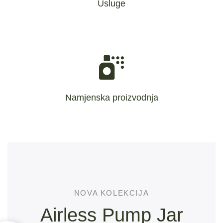
Usluge
usluge
inspekcija masovne proizvodnje, otprema, naknadne
Crteži ili uzorci, potvrda, ponuda, izrada kalupa, uzorci,
Namjenska proizvodnja
NOVA KOLEKCIJA
Airless Pump Jar