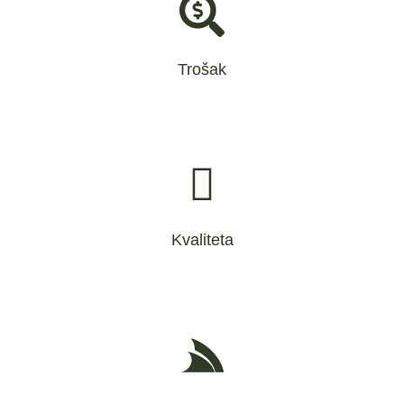
Trošak
Kvaliteta
Svi 