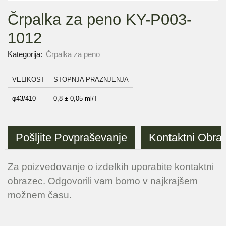
Črpalka za peno KY-P003-
1012
Kategorija:
Črpalka za peno
VELIKOST
STOPNJA PRAZNJENJA
φ43/410
0,8 ± 0,05 ml/T
Pošljite Povpraševanje
Kontaktni Obra
Za poizvedovanje o izdelkih uporabite kontaktni
obrazec. Odgovorili vam bomo v najkrajšem
možnem času.