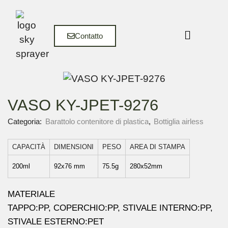
Contatto
VASO KY-JPET-9276
Categoria:
Barattolo contenitore di plastica
,
Bottiglia airless
CAPACITÀ
DIMENSIONI
PESO
AREA DI STAMPA
200ml
92x76 mm
75.5g
280x52mm
MATERIALE
TAPPO:PP, COPERCHIO:PP, STIVALE INTERNO:PP,
STIVALE ESTERNO:PET