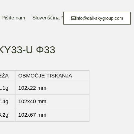
Pišite nam
Slovenščina
info@dali-skygroup.com
a KY33-U Φ33
EŽA
OBMOČJE TISKANJA
1.1g
102x22 mm
7.4g
102x40 mm
8.2g
102x67 mm