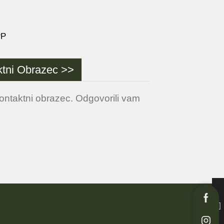
PP
tni Obrazec >>
ontaktni obrazec. Odgovorili vam