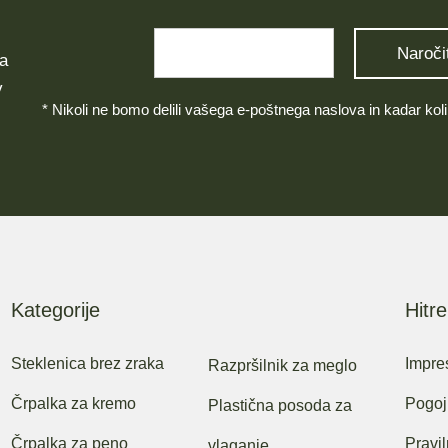
na
v
* Nikoli ne bomo delili vašega e-poštnega naslova in kadar koli
Kategorije
Hitr
Steklenica brez zraka
Impr
Razpršilnik za meglo
Črpalka za kremo
Pogoji
Plastična posoda za
Črpalka za peno
Pravil
vlaganje