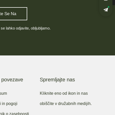
 se lahko odjavite, obljubljamo.
e povezave
Spremljajte nas
esum
Kliknite eno od ikon in nas
 in pogoji
obiščite v družabnih medijih.
nik o zasebnosti