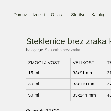
Domov
Izdelki
O nas
Storitve
Katalogi
Steklenice brez zrak
Kategorija:
Steklenica brez zraka
ZMOGLJIVOST
VELIKOST
T
15 ml
33x91 mm
3
30 ml
33x110 mm
3
50 ml
33x144 mm
4
Odmerek: 0,23CC