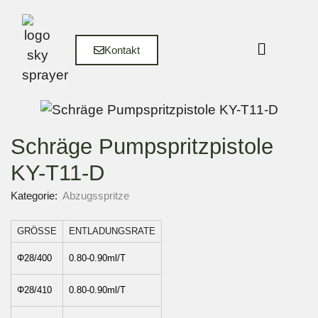
Kontakt
Schräge Pumpspritzpistole
KY-T11-D
Kategorie:
Abzugsspritze
GRÖSSE
ENTLADUNGSRATE
Φ28/400
0.80-0.90ml/T
Φ28/410
0.80-0.90ml/T