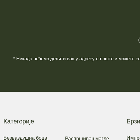
* Никада нећемо делити вашу адресу е-поште и можете се 
Категорије
Брзи
Безваздушна боца
Импр
Распршивач магле