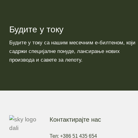
Будите у току
Будите у току са нашим месечним е-билтеном, који
садржи специјалне понуде, лансирање нових
производа и савете за лепоту.
Контактирајте нас
Тел: +386 51 435 654