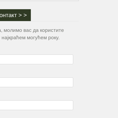
онтакт > >
, молимо вас да користите
 најкраћем могућем року.