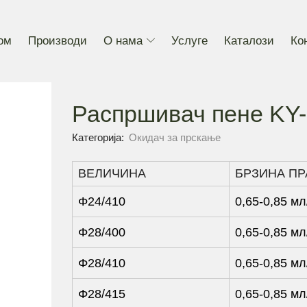
ом
Производи
О нама
Услуге
Каталози
Ко
Распршивач пене KY
Категорија:
Окидач за прскање
ВЕЛИЧИНА
БРЗИНА П
Φ24/410
0,65-0,85 мл
Φ28/400
0,65-0,85 мл
Φ28/410
0,65-0,85 мл
Φ28/415
0,65-0,85 мл