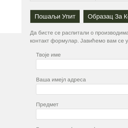
Пошаљи Упит
Образац За К
Да бисте се распитали о производима
контакт формулар. Јавићемо вам се у
Твоје име
Ваша имејл адреса
Предмет