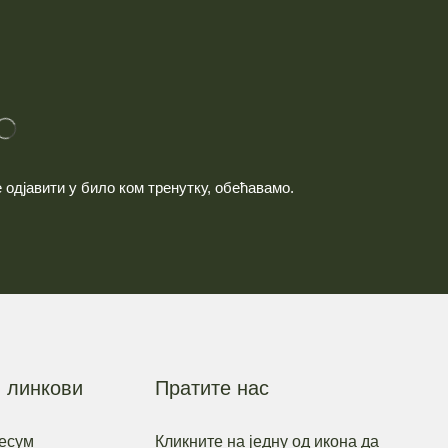
одјавити у било ком тренутку, обећавамо.
 линкови
Пратите нас
есум
Кликните на једну од икона да