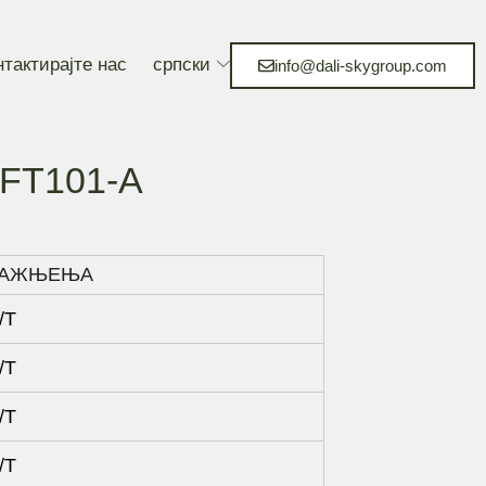
нтактирајте нас
српски
info@dali-skygroup.com
-FT101-A
РАЖЊЕЊА
/Т
/Т
/Т
/Т