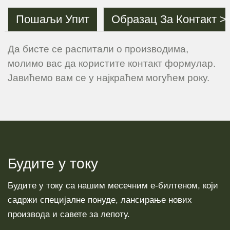
Пошаљи Упит
Образац За Контакт >
Да бисте се распитали о производима,
молимо вас да користите контакт формулар.
Јавићемо вам се у најкраћем могућем року.
Будите у току
Будите у току са нашим месечним е-билтеном, који
садржи специјалне понуде, лансирање нових
производа и савете за лепоту.