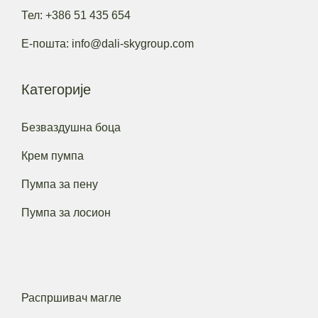
Тел: +386 51 435 654
Е-пошта: info@dali-skygroup.com
Категорије
Безваздушна боца
Крем пумпа
Пумпа за пену
Пумпа за лосион
Распршивач магле