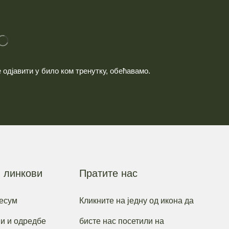
одјавити у било ком тренутку, обећавамо.
 линкови
Пратите нас
есум
Кликните на једну од икона да
и и одредбе
бисте нас посетили на