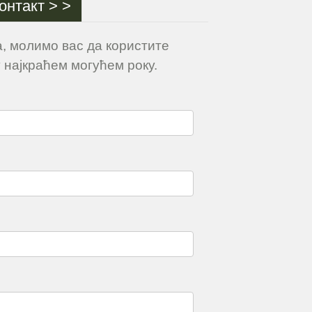
онтакт > >
, молимо вас да користите
 најкраћем могућем року.