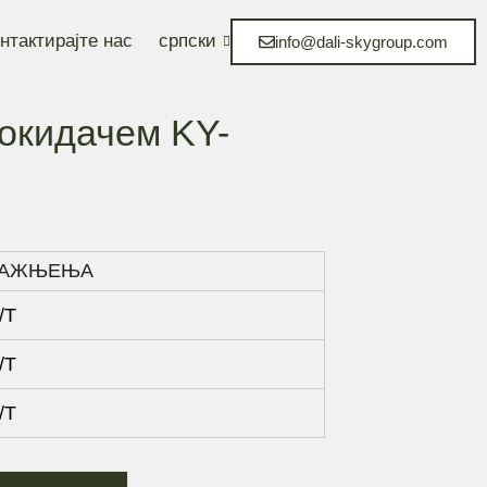
нтактирајте нас
српски
info@dali-skygroup.com
окидачем KY-
РАЖЊЕЊА
/Т
/Т
/Т