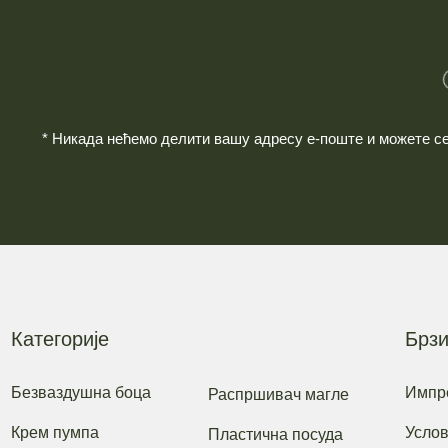
* Никада нећемо делити вашу адресу е-поште и можете се 
Категорије
Брзи
Безваздушна боца
Импр
Распршивач магле
Крем пумпа
Услов
Пластична посуда