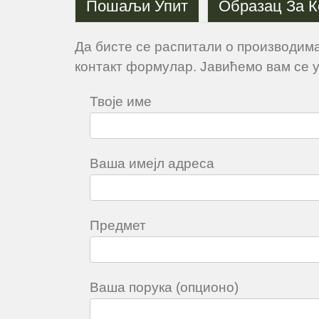
Пошаљи Упит
Образац За К
Да бисте се распитали о производима
контакт формулар. Јавићемо вам се у
Твоје име
Ваша имејл адреса
Предмет
Ваша порука (опционо)