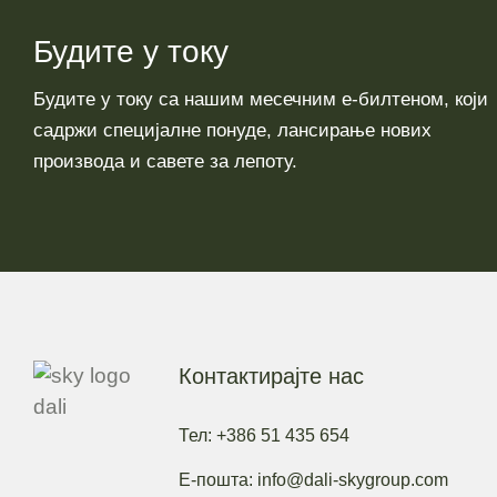
Будите у току
Будите у току са нашим месечним е-билтеном, који
садржи специјалне понуде, лансирање нових
производа и савете за лепоту.
Контактирајте нас
Тел: +386 51 435 654
Е-пошта: info@dali-skygroup.com