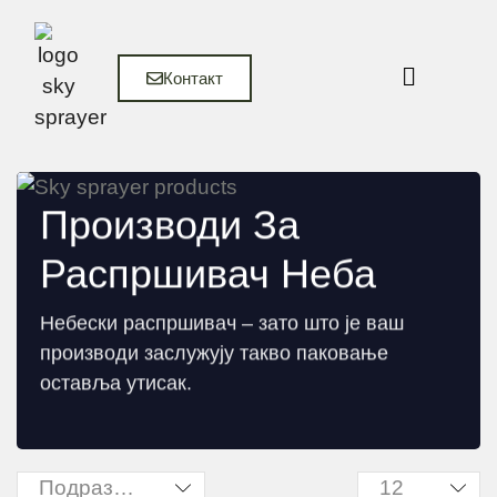
Контакт
Производи За
Распршивач Неба
Небески распршивач – зато што је ваш
производи заслужују такво паковање
оставља утисак.