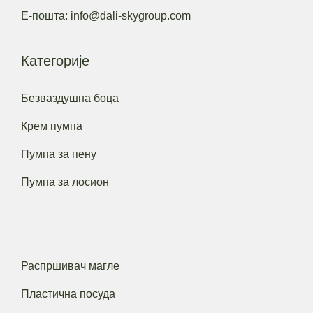
Е-пошта: info@dali-skygroup.com
Категорије
Безваздушна боца
Крем пумпа
Пумпа за пену
Пумпа за лосион
Распршивач магле
Пластична посуда