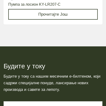
Пумпа за лосион KY-LR207-C
Прочитајте Још
Будите у току
Будите у току са нашим месечним е-билтеном, који
садржи специјалне понуде, лансирање нових
производа и савете за лепоту.